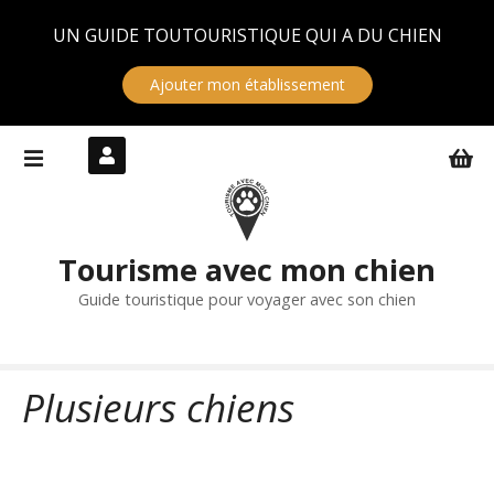
Panneau de gestion des cookies
UN GUIDE TOUTOURISTIQUE QUI A DU CHIEN
Ajouter mon établissement
S
k
i
p
t
Tourisme avec mon chien
o
c
Guide touristique pour voyager avec son chien
o
n
t
Plusieurs chiens
e
n
t