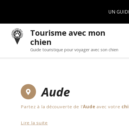
Panneau de gestion des cookies
UN GUID
S
Tourisme avec mon
k
chien
i
p
Guide touristique pour voyager avec son chien
t
o
c
o
n
Aude
t
e
n
Partez à la découverte de l’
Aude
avec votre
ch
t
Tout d’abord, les
châteaux cathares
, comme
Lire la suite
Cabresprine
qui est accessible avec son chien