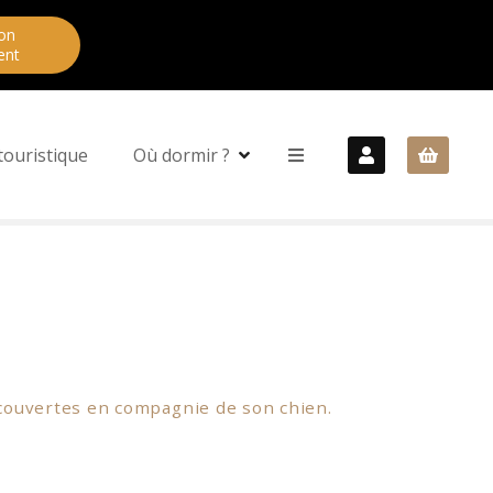
on
ent
touristique
Où dormir ?
découvertes en compagnie de son chien.
ucun prétexte. Mais aussi, le
gouffre de
it train. Les passionnés d’oenologie seront