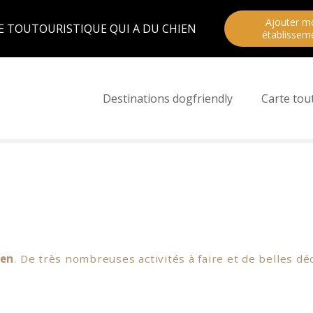
Ajouter m
E TOUTOURISTIQUE QUI A DU CHIEN
établissem
Destinations dogfriendly
Carte tou
ien
. De très nombreuses activités à faire et de belles 
Peyrepertuse
,
Puilaurens
,
Quéribus
, à ne ratez sous a
. Et pourquoi pas une balade en bateau ou un tour en pet