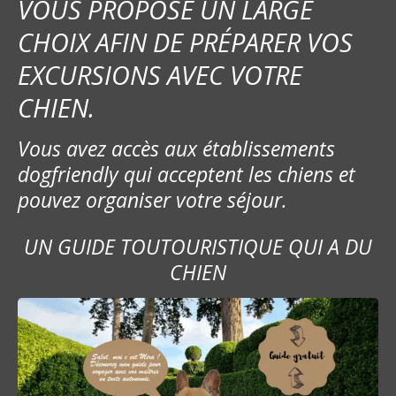
VOUS PROPOSE UN LARGE
n
CHOIX AFIN DE PRÉPARER VOS
d
EXCURSIONS AVEC VOTRE
e
CHIEN.
s
Vous avez accès aux établissements
m
dogfriendly qui acceptent les chiens et
e
pouvez organiser votre séjour.
s
UN GUIDE TOUTOURISTIQUE QUI A DU
s
CHIEN
a
g
e