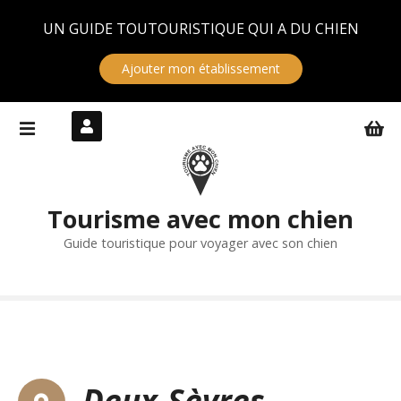
Panneau de gestion des cookies
UN GUIDE TOUTOURISTIQUE QUI A DU CHIEN
Ajouter mon établissement
S
k
i
p
t
Tourisme avec mon chien
o
c
Guide touristique pour voyager avec son chien
o
n
t
e
n
t
Deux-Sèvres