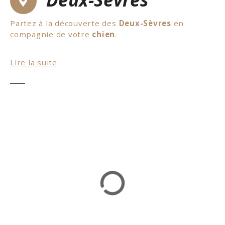
Partez à la découverte des
Deux-Sèvres
en
compagnie de votre
chien
.
Premièrement, il y a des châteaux accessibles avec
Lire la suite
son chien, comme le Vieux Château. Ensuite,
visitez la maison du
Marais Poitevin
. De plus,
vous pourrez voir le Marais Poitevin, il est
possible de faire une excursion sur le Marais avec
son chien. Lors de cette
balade en barque
, vous
pourrez découvrir la faune et la flore qui peuplent
ce lieu. Il y a de nombreux hébergements qui
acceptent les chiens dans ce secteur: hôtels,
campings, gîtes… En conclusion, un excellent
séjour
en compagnie de votre
chien
dans les
Deux-Sèvres.