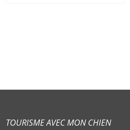
N
a
v
i
g
a
t
i
TOURISME AVEC MON CHIEN
o