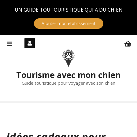
Panneau de gestion des cookies
UN GUIDE TOUTOURISTIQUE QUI A DU CHIEN
Ajouter mon établissement
S
k
i
p
t
Tourisme avec mon chien
o
c
Guide touristique pour voyager avec son chien
o
n
t
e
n
t
Idées cadeaux pour