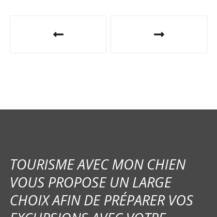
N
a
v
i
g
a
t
i
TOURISME AVEC MON CHIEN
o
VOUS PROPOSE UN LARGE
CHOIX AFIN DE PRÉPARER VOS
n