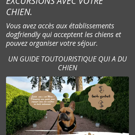
EXCURSIONS AVEC VOTRE
d
CHIEN.
e
Vous avez accès aux établissements
l
dogfriendly qui acceptent les chiens et
’
pouvez organiser votre séjour.
a
UN GUIDE TOUTOURISTIQUE QUI A DU
r
CHIEN
t
i
c
l
e