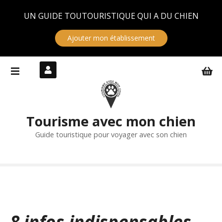
Panneau de gestion des cookies
UN GUIDE TOUTOURISTIQUE QUI A DU CHIEN
Ajouter mon établissement
S
k
i
p
t
Tourisme avec mon chien
o
c
Guide touristique pour voyager avec son chien
o
n
t
e
n
t
8 infos indispensables