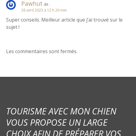
n
Pawhut
dit :
26 avril 2023 à 12 h 20 min
d
Super conseils. Meilleur article que j’ai trouvé sur le
e
sujet !
l
’
Les commentaires sont fermés.
a
r
t
i
TOURISME AVEC MON CHIEN
c
VOUS PROPOSE UN LARGE
l
CHOIX AFIN DE PRÉPARER VOS