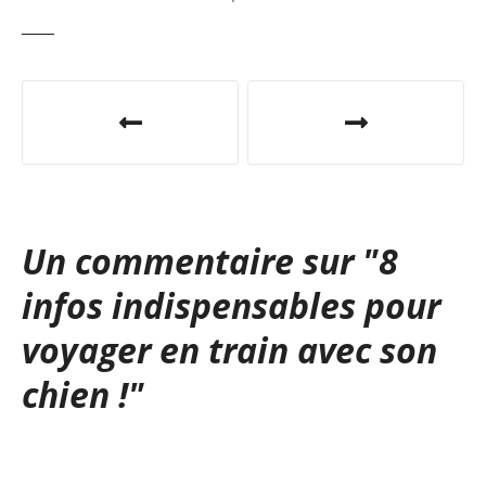
N
a
v
i
Un commentaire sur "
8
g
infos indispensables pour
a
voyager en train avec son
t
chien !
"
i
o