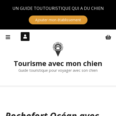
Panneau de gestion des cookies
UN GUIDE TOUTOURISTIQUE QUI A DU CHIEN
Ajouter mon établissement
S
k
i
p
t
Tourisme avec mon chien
o
c
Guide touristique pour voyager avec son chien
o
n
t
e
n
t
Rochefort Océan avec