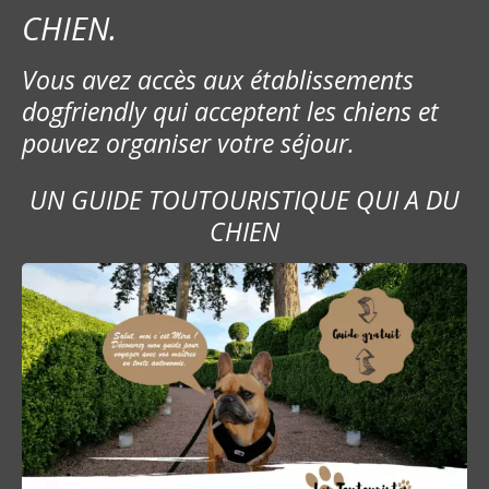
CHIEN.
e
Vous avez accès aux établissements
l
dogfriendly qui acceptent les chiens et
’
pouvez organiser votre séjour.
a
UN GUIDE TOUTOURISTIQUE QUI A DU
r
CHIEN
t
i
c
l
e