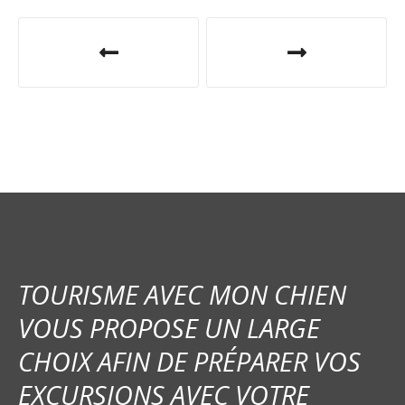
N
a
v
i
g
a
t
i
TOURISME AVEC MON CHIEN
o
VOUS PROPOSE UN LARGE
CHOIX AFIN DE PRÉPARER VOS
n
EXCURSIONS AVEC VOTRE
d