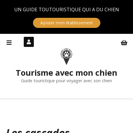
Panneau de gestion des cookies
UN GUIDE TOUTOURISTIQUE QUI A DU CHIEN
Ajouter mon établissement
S
k
i
p
t
Tourisme avec mon chien
o
c
Guide touristique pour voyager avec son chien
o
n
t
e
n
t
Les cascades