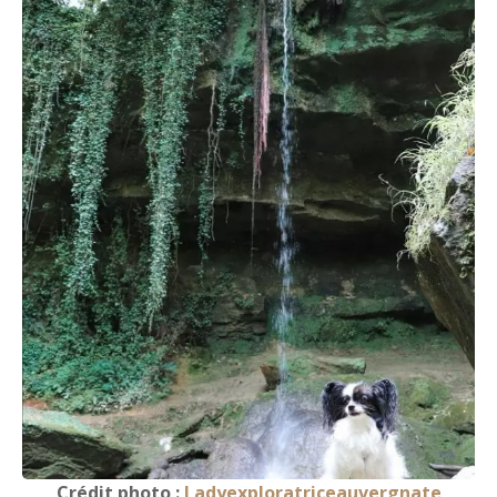
Crédit photo :
Ladyexploratriceauvergnate