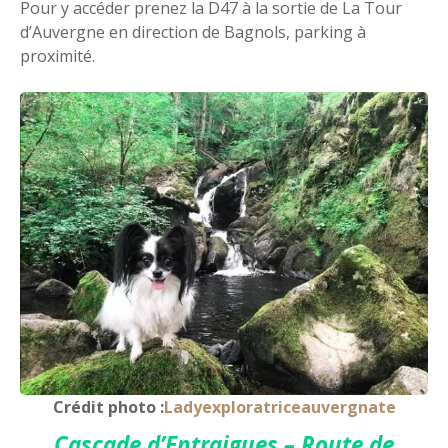
Pour y accéder prenez la D47 à la sortie de La Tour
d’Auvergne en direction de Bagnols, parking à
proximité.
Crédit photo :
Ladyexploratriceauvergnate
Cascade d’Entraigues – Route de