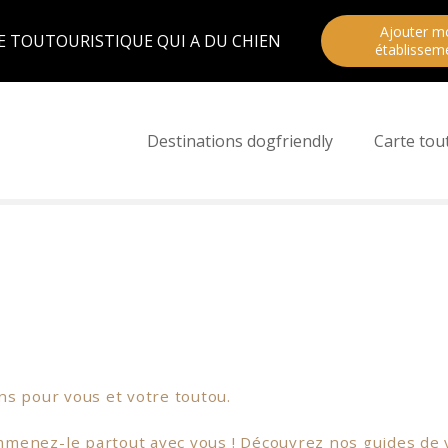
Ajouter m
E TOUTOURISTIQUE QUI A DU CHIEN
établissem
Destinations dogfriendly
Carte tou
ons pour vous et votre toutou.
menez-le partout avec vous ! Découvrez nos guides de v