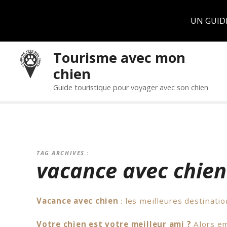
Panneau de gestion des cookies
UN GUID
S
Tourisme avec mon
k
chien
i
p
Guide touristique pour voyager avec son chien
t
o
c
o
n
TAG ARCHIVES :
t
vacance avec chien
e
n
t
Vacance avec chien
: les meilleures destinati
Votre chien est votre meilleur ami ?
Alors em