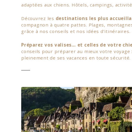
adaptées aux chiens. Hôtels, campings, activit
Découvrez les
destinations les plus accueill
compagnon à quatre pattes. Plages, montagnes,
grâce à nos conseils et nos idées d’itinéraires.
Préparez vos valises… et celles de votre chie
conseils pour préparer au mieux votre voyage
pleinement de ses vacances en toute sécurité.