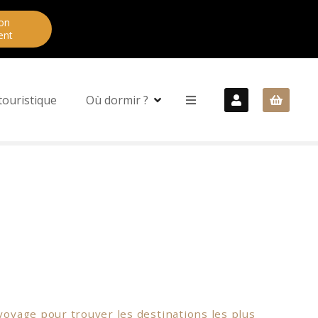
on
ent
touristique
Où dormir ?
oyage pour trouver les destinations les plus